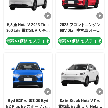
5人座 Neta V 2023 Tide
2023 フロントエンジン
300 Lite 電動SUV リチウ
60V 0km 中古車 オート
ム鉄リン酸塩と
電気 5席 Byd Qin 急速充
最高 の 価格 を 入手 する
最高 の 価格 を 入手 する
4070*1690*1540 寸法
電 E2 EV コチェ オート
電子機器
Byd E2Pro 電動車 Byd
Sz in Stock Neta V Pro
E2 Plus Ev スポーツカー
電動車 Ev 車 より Neta U