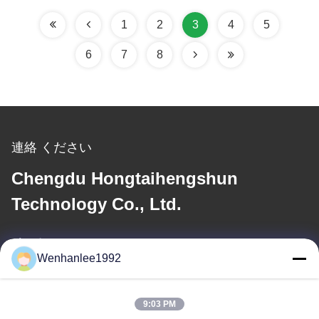
0.8 h
1
2
3
4
5
6
7
8
連絡 ください
Chengdu Hongtaihengshun
Technology Co., Ltd.
メール
Wenhanlee1992
wenhanlee@hthsgroup.com
9:03 PM