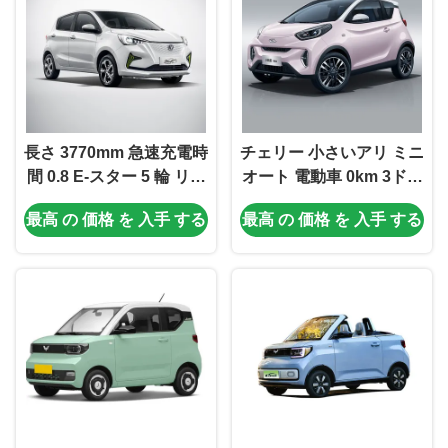
長さ 3770mm 急速充電時
チェリー 小さいアリ ミニ
間 0.8 E-スター 5 輪 リチ
オート 電動車 0km 3ドア
ウム電池 EV 車 チャンガ
4座家 ev 左手駆動 車 電
最高 の 価格 を 入手 する
最高 の 価格 を 入手 する
ン E-スター 電動ミニカー
動 電子回転ギアシフト
エネルギー車両