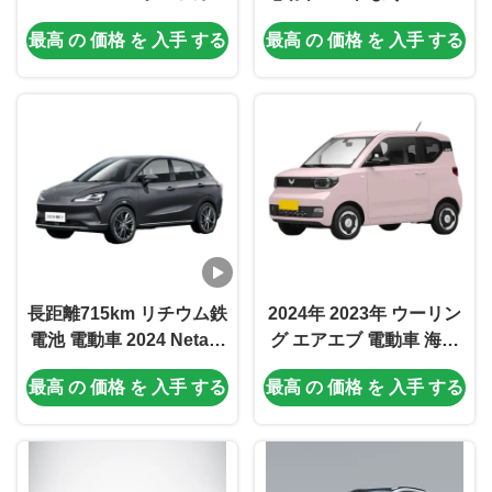
充電時間 急速充電 0.5 時
Neta S ベストセラーモデ
最高 の 価格 を 入手 する
最高 の 価格 を 入手 する
間 座席 5 座席 5 ドア
ル 新エネルギー車両販売
5人乗り SUV 0km LED
長距離715km リチウム鉄
2024年 2023年 ウーリン
電池 電動車 2024 Neta S
グ エアエブ 電動車 海外
Neta V Neta U 5人乗り
市場での 究極の解決策と
最高 の 価格 を 入手 する
最高 の 価格 を 入手 する
スタイリッシュな交通