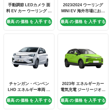
手動調節 LEDカメラ 面
2023/2024 ウーリング
料 EV カー ウーリング ミ
MINI EV 海外市場におけ
ニ EV 中国 電気 ミニ カ
る手頃な価格の電気自動
最高 の 価格 を 入手 する
最高 の 価格 を 入手 する
ー スポーツ 車両 4 輪 セ
車のトップ選択
ダン シングル 左
チャンガン・ベンベン
2023年 エネルギーカー
LHD エネルギー車両 E-
電気充電 ジーリージオメ
スター ミニSUV Ev 車 /
トリE 100%電気燃料の電
最高 の 価格 を 入手 する
最高 の 価格 を 入手 する
310km ロングレンジ 電
気自動車
気自動車 成人用 急速充電