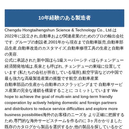
10年経験のある製造者
Chengdu Hongtaihengshun Science & Technology Co., Ltd.は
2022年に設立され,自動車および関連産業のためのプロの輸出会社
です. グループの創設者,2001年から現在まで自動車販売,自動車部
品生産,自動車改造のカスタマイズ,自動車修理工具の生産と自動車
の美容.
公式に承認された新中国
ほら
1級スーパーシティ
ほら
チェンデュー
経済開発地域は,長泉とも呼ばれ, チェンデューの東端に位置して
います (私たちの会社が所在している場所),航空宇宙などの中国で
最も強力な高級製造産業の摇盤です航空,自動車産業
自動車部品の生産から自動車のスクラッピングまで 自動車サービ
ス産業の完全な連鎖を構築することに コミットしています We
hope to achieve the goal of multi-win and long-term friendly
cooperation by actively helping domestic and foreign partners
and distributors to reduce service difficulties and explore more
business possibilities海外のお客様のニーズを より正確に把握する
ため,専門的な海外サービスチームを作るのに 3ヶ月かかりました
既存のカタログから製品を選択するか,他の製品を探しているかど