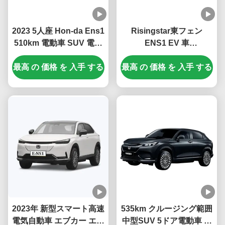
2023 5人座 Hon-da Ens1
Risingstar東フェン
510km 電動車 SUV 電気
ENS1 EV 車
自動車 充電時間が短く,荷
4270*1822*1636mm トル
最高 の 価格 を 入手 する
物容量は323L
最高 の 価格 を 入手 する
ナリーリチウム電池型
2023年にカーマットなど
2023年 新型スマート高速
535km クルージング範囲
電気自動車 エブカー エン
中型SUV 5ドア電動車 ド