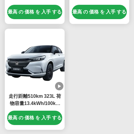
ス1 ホンダ エンス1 エレ
ンフェンホンダ エンス1
最高 の 価格 を 入手 する
クトリック SUV 中国 エ
最高 の 価格 を 入手 する
トルナリーリチウム電池
ブカー ストック ホンダ
タイプ
エンス1 電気自動車
走行距離510km 323L 荷
物容量13.4kWh/100km
消費量2023 ENS1 4WD
最高 の 価格 を 入手 する
Ev カー ドンフェン ベン
ティアン eNS1 SUV スポ
ーツ