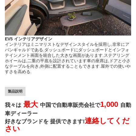
EV5 インテリアデザイン
インテリアはミニマリストなデザインスタイルを採用し,非常にア
バンギャルドである.ダッシュボードにダッシュボードとインフォ
テインメント画面を統合した大きな画面があります.ステアリング
ホイールは,二重の平底を設計されています車の座席は,ドアと小さ
なテーブルを向き,外側に配置することもできます.屋外での使いや
すさを高める.
製品説明
最大
1,000
我々は
中国で自動車販売会社で
自動
車ディーラー
連絡してくだ
好きなブランドを 提供できます!
さい