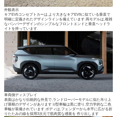
外観表示
キアEV5コンセプトカーは,より大きなキアEV9に似ている垂直で
明確に定義されたデザインラインを備えています.両モデルは,複雑
なバンパーデザインのシンプルなフロントエンドと垂直ヘッドラ
イトを持っています.
車両側ディスプレイ
表面はかなり伝統的な外見で,ランドローバーモデルに似た吊り上
げ屋根のデザインがあります.U型車輪は黒に塗り,空力学的な二色
車輪が装備されています.ボディは,フェンダーから水平に広がる折
りたたみの線を採用3次元で筋肉質な感覚を 作り出します