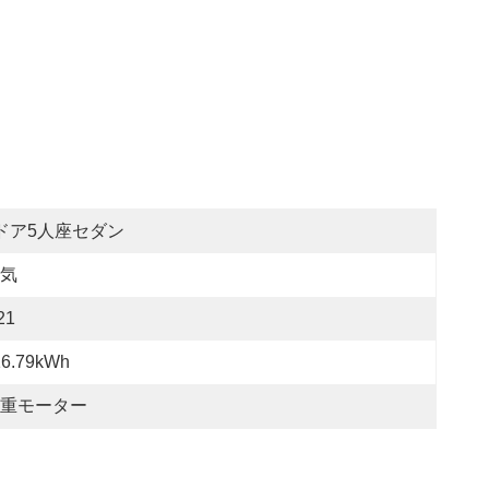
ドア5人座セダン
気
21
16.79kWh
重モーター