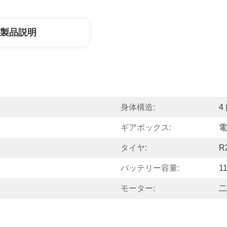
製品説明
身体構造:
4
ギアボックス:
電
タイヤ:
R
バッテリー容量:
1
モーター:
二