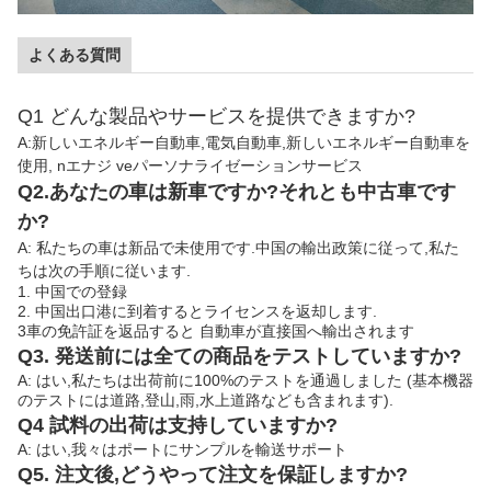
よくある質問
Q1 どんな製品やサービスを提供できますか?
A:新しいエネルギー自動車,電気自動車,新しいエネルギー自動車を
使用, n
エナジ ve
パーソナライゼーションサービス
Q2.あなたの車は新車ですか?それとも中古車です
か?
A: 私たちの車は新品で未使用です.中国の輸出政策に従って,私た
ちは次の手順に従います.
1. 中国での登録
2. 中国出口港に到着するとライセンスを返却します.
3車の免許証を返品すると 自動車が直接国へ輸出されます
Q3. 発送前には全ての商品をテストしていますか?
A: はい,私たちは出荷前に100%のテストを通過しました (基本機器
のテストには道路,登山,雨,水上道路なども含まれます).
Q4 試料の出荷は支持していますか?
A: はい,我々はポートにサンプルを輸送サポート
Q5. 注文後,どうやって注文を保証しますか?