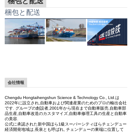
梱包と配送
梱包と配送
会社情報
Chengdu Hongtaihengshun Science & Technology Co., Ltd.は
2022年に設立され,自動車および関連産業のためのプロの輸出会社
です. グループの創設者,2001年から現在まで自動車販売,自動車部
品生産,自動車改造のカスタマイズ,自動車修理工具の生産と自動車
の美容.
公式に承認された新中国
ほら
1級スーパーシティ
ほら
チェンデュー
経済開発地域は,長泉とも呼ばれ, チェンデューの東端に位置して