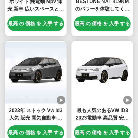
ホワイト 純電動 Mpv 卸
BESTUNE NAT 419KM
売 新車 広いスペースと長
のパワーを体験してくだ
い航行距離 電気 新エネル
さい.
最高 の 価格 を 入手 する
ギー車両 ベストゥーン
最高 の 価格 を 入手 する
Nat
2023年 ストック Vw Id3
最も人気のあるVW ID3
人気 販売 電気自動車 家
2023電動車 高品質 安い
族用車 遠距離新型電気自
価格 電動車 長さ450km
最高 の 価格 を 入手 する
動車
最高 の 価格 を 入手 する
耐久性 ev ID3電動車