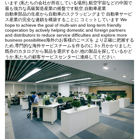
います (私たちの会社が所在している場所),航空宇宙などの中国で
最も強力な高級製造産業の摇盤です航空,自動車産業
自動車部品の生産から自動車のスクラッピングまで 自動車サービ
ス産業の完全な連鎖を構築することに コミットしています We
hope to achieve the goal of multi-win and long-term friendly
cooperation by actively helping domestic and foreign partners
and distributors to reduce service difficulties and explore more
business possibilities海外のお客様のニーズを より正確に把握する
ため,専門的な海外サービスチームを作るのに 3ヶ月かかりました
既存のカタログから製品を選択するか,他の製品を探しているかど
うか,私たちの顧客サービスセンターに連絡してください.