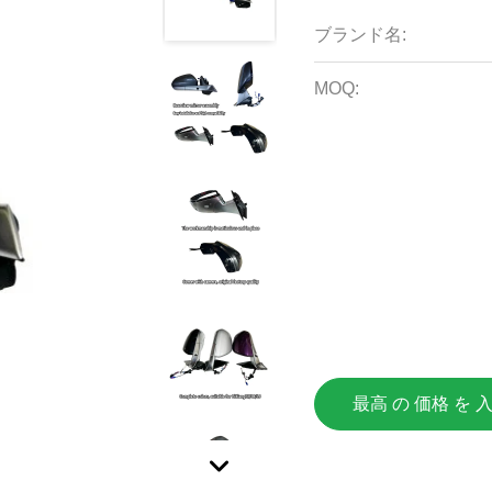
ブランド名:
MOQ:
最高 の 価格 を 