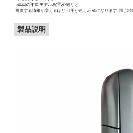
5車両の年式,モデル,配置,外観など
提供する情報が増えるほど 引用が速く,正確になります. 同じ
製品説明