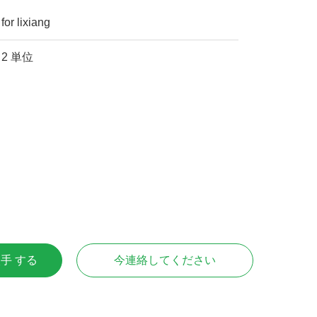
for lixiang
2 単位
入手 する
今連絡してください